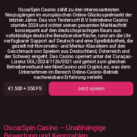
OscarSpin Casino zählt zu den interessantesten
Neuzugängen im europäischen Online-Glücksspielmarkt der
letzten Jahre. Das von Terdersoft B.V. betriebene Casino
startete 2024 und richtet seinen gesamten Marktauftritt
konsequent auf den deutschsprachigen Raum aus:
vollständige deutsche Benutzeroberfläche, rund um die Uhr
verfügbarer Support auf Deutsch und eine Spielbibliothek, die
gezielt mit Novomatic- und Merkur-Klassikern auf den
Geschmack von Spielern aus Deutschland, Österreich und
der Schweiz eingeht. Das Casino operiert unter der Curaçao-
Lizenz OGL/2024/1126/0521 und gehört zum gleichen
Betreiberverbund wie NineCasino und CryptoLeo, was dem
Unternehmen im Bereich Online-Casino-Betrieb
nachweisbare Erfahrung verleiht.
€1.500 + 350 FS
Jetzt spielen
OscarSpin Casino – Unabhängige
Bewertung und Kennzahlen