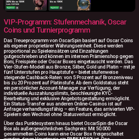
VIP-Programm: Stufenmechanik, Oscar
Coins und Turnierprogramm
Das Treueprogramm von OscarSpin basiert auf Oscar Coins
als eigener proprietärer Währungseinheit. Diese werden
proportional zu Spieleinsätzen und Einzahlungen
gutgeschrieben und können im internen Prämienshop gegen
Boni, Freispiele oder Oscar Boxes eingetauscht werden. Das
Vier-Stufen-Modell aus Bronze, Silber, Gold und Platin – mit je
fünf Unterstufen pro Hauptstufe – bietet stufenweise
steigende Cashback-Raten: von 5 Prozent auf Bronzeniveau
bis zu 20 Prozent auf Platinstufe. Ab dem Goldstatus steht
ein persönlicher Account-Manager zur Verfügung, der
individuelle Auszahlungslimits, beschleunigte KYC-
Bearbeitung und exklusive Angebotsgestaltung ermöglicht.
Ein Status-Transfer aus anderen Online-Casinos ist auf
Anfrage verhandlungsfähig – ein Feature, das arrivierten VIP-
Spielern den Wechsel ohne Statusverlust ermöglicht.
Über das Punktesystem hinaus bietet OscarSpin die Oscar
Box als außergewöhnlichen Sachpreis: Mit 50.000
gesammelten Coins kann eine Oscar Box freigeschaltet