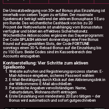
Die Umsatzbedingung von 30× auf Bonus plus Einzahlung ist
innerhalb von sieben Tagen zu erfüllen. Der maximale
Spieleinsatz beträgt während der aktiven Bonusphase 5 Euro
pro Runde. Das wöchentliche Cashback von bis zu 20
Prozent der Nettoverluste ist unabhängig vom Bonusstatus
verfügbar und bildet ein effektives Sicherheitsnetz.
Wöchentliche Aktionscodes ergänzen das Dauerprogramm:
Der Code
SPLASH
aktiviert donnerstags eine Free Bonus
Round auf ausgewählten Slots, der Code
FORTUNE
sonntags einen 30-%-Reload-Bonus auf die Einzahlung bis
zu 150 Euro. Beide Codes sind im Kassenbereich des
Accounts einzugeben.
Kontoerstellung: Vier Schritte zum aktiven
Spielkonto
Website aufrufen und Registrierungsprozess starten: E-
Mail-Adresse eingeben, sicheres Passwort wählen
E-Mail-Bestätigung durch Klick auf den Aktivierungslink in
der Willkommens-E-Mail abschließen
Persönliche Angaben vervollständigen: Name,
Geburtsdatum, Wohnanschrift eintragen
Erste Einzahlung von mindestens 20 Euro tätigen – der
Bonus wird automatisch und sofort gutgeschrieben