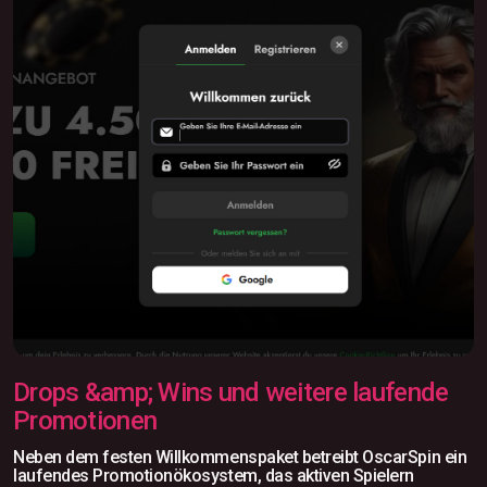
Drops &amp; Wins und weitere laufende
Promotionen
Neben dem festen Willkommenspaket betreibt OscarSpin ein
laufendes Promotionökosystem, das aktiven Spielern