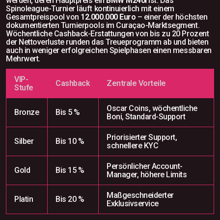
werden, deren Hauptpreis ein
BMW M240i
ist. Das
Spinoleague-Turnier läuft kontinuierlich mit einem
Gesamtpreispool von
12.000.000 Euro
– einer der höchsten
dokumentierten Turnierpools im Curaçao-Marktsegment.
Wöchentliche Cashback-Erstattungen von bis zu 20 Prozent
der Nettoverluste runden das Treueprogramm ab und bieten
auch in weniger erfolgreichen Spielphasen einen messbaren
Mehrwert.
VIP-
Cashback
Zentrale Vorteile
Stufe
Oscar Coins, wöchentliche
Bronze
Bis 5 %
Boni, Standard-Support
Priorisierter Support,
Silber
Bis 10 %
schnellere KYC
Persönlicher Account-
Gold
Bis 15 %
Manager, höhere Limits
Maßgeschneiderter
Platin
Bis 20 %
Exklusivservice