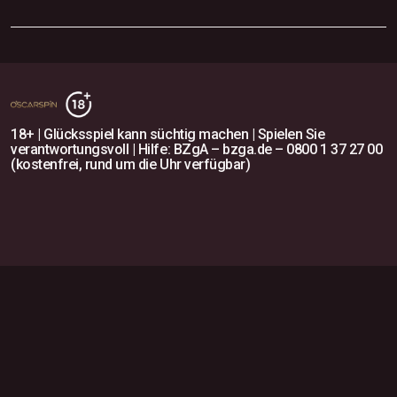
18+ | Glücksspiel kann süchtig machen | Spielen Sie
verantwortungsvoll | Hilfe: BZgA – bzga.de – 0800 1 37 27 00
(kostenfrei, rund um die Uhr verfügbar)